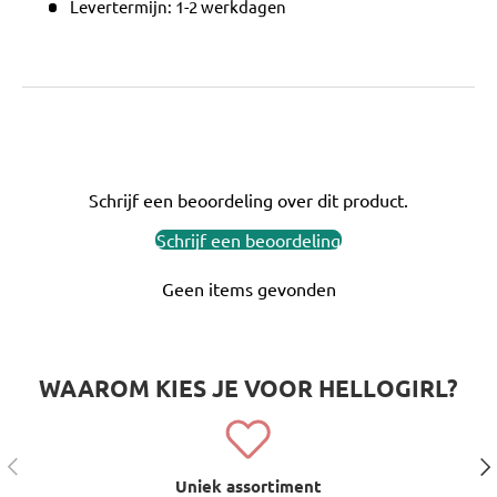
Levertermijn: 1-2 werkdagen
Schrijf een beoordeling over dit product.
Schrijf een beoordeling
Geen items gevonden
WAAROM KIES JE VOOR HELLOGIRL?
Vorige
Vol
Uniek assortiment