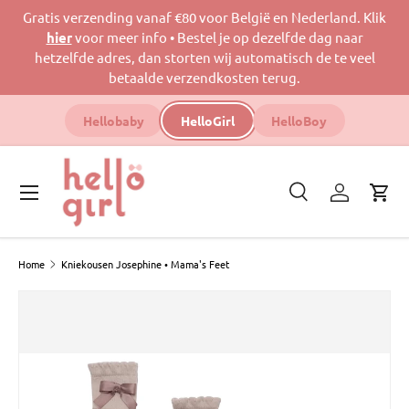
Gratis verzending vanaf €80 voor België en Nederland. Klik
Ga naar inhoud
hier
voor meer info • Bestel je op dezelfde dag naar
hetzelfde adres, dan storten wij automatisch de te veel
betaalde verzendkosten terug.
Hellobaby
HelloGirl
HelloBoy
Menu
Zoeken
Inloggen
Win
Zoeken
Productsoort
Zoeken
Alles
Home
Kniekousen Josephine • Mama's Feet